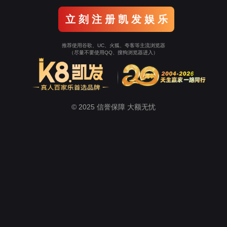
立 刻 注 册 凯 发 娱 乐
推荐使用谷歌、UC、火狐、夸客等主流浏览器
（尽量不要使用QQ、搜狗浏览器进入）
© 2025 信誉保障 大额无忧