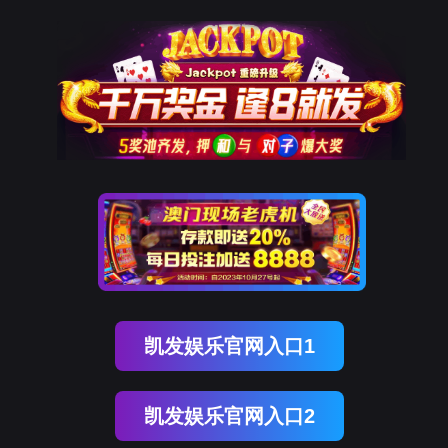
凯发娱乐官网入口1
凯发娱乐官网入口2